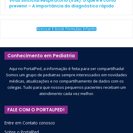
Vírus Sincicial Respiratório (VSR): o que é e como
prevenir – A importância do diagnóstico rápido
Acessar E-book Fórmulas Infantis
Conhecimento em Pediatria
Aqui no PortalPed, a informação é feita para ser compartilhada!
Somos um grupo de pediatras sempre interessados em novidades
médicas, atualizações e no compartilhamento de dados com os
colegas. Tudo para que nossos pequenos pacientes recebam um
atendimento cada vez melhor.
FALE COM O PORTALPED!
Entre em Contato conosco
Sobre o PortalPed