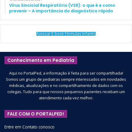
Vírus Sincicial Respiratório (VSR): o que é e como
prevenir – A importância do diagnóstico rápido
Acessar E-book Fórmulas Infantis
Conhecimento em Pediatria
Aqui no PortalPed, a informação é feita para ser compartilhada!
Somos um grupo de pediatras sempre interessados em novidades
médicas, atualizações e no compartilhamento de dados com os
colegas. Tudo para que nossos pequenos pacientes recebam um
atendimento cada vez melhor.
FALE COM O PORTALPED!
Entre em Contato conosco