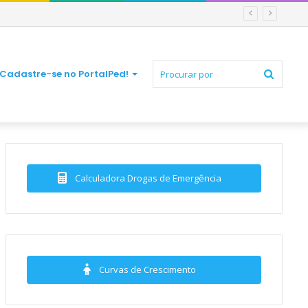
Procur
Cadastre-se no PortalPed!
por
Calculadora Drogas de Emergência
Curvas de Crescimento