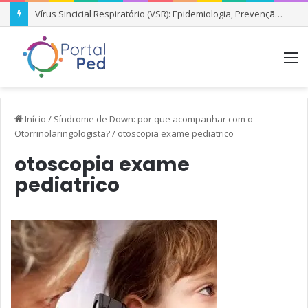
Vírus Sincicial Respiratório (VSR): Epidemiologia, Prevenção e Condutas Clínicas
M
Início
/
Síndrome de Down: por que acompanhar com o
Otorrinolaringologista?
/
otoscopia exame pediatrico
otoscopia exame
pediatrico