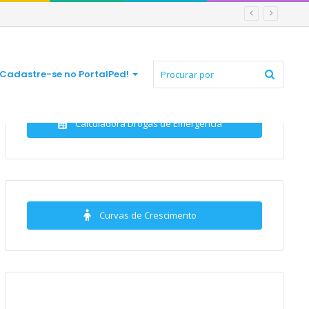
Procur
Cadastre-se no PortalPed!
Calculadora Drogas de Emergência
por
Curvas de Crescimento