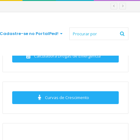
Procur
Cadastre-se no PortalPed!
Calculadora Drogas de Emergência
por
Curvas de Crescimento