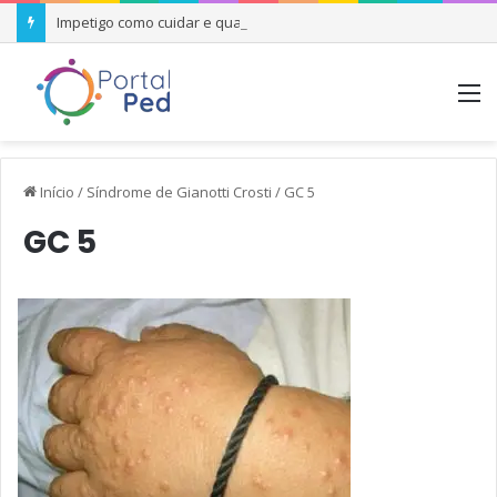
Impetigo como cuidar e quando se preocupar
M
Início
/
Síndrome de Gianotti Crosti
/
GC 5
GC 5