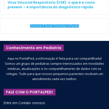
Vírus Sincicial Respiratório (VSR): o que é e como
prevenir – A importância do diagnóstico rápido
Acessar E-book Fórmulas Infantis
Conhecimento em Pediatria
Aqui no PortalPed, a informação é feita para ser compartilhada!
Somos um grupo de pediatras sempre interessados em novidades
médicas, atualizações e no compartilhamento de dados com os
colegas. Tudo para que nossos pequenos pacientes recebam um
atendimento cada vez melhor.
FALE COM O PORTALPED!
Entre em Contato conosco