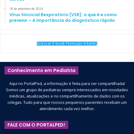
18 de setembro de 2024
Vírus Sincicial Respiratório (VSR): o que é e como
prevenir – A importância do diagnóstico rápido
Acessar E-book Fórmulas Infantis
Conhecimento em Pediatria
Aqui no PortalPed, a informação é feita para ser compartilhada!
Somos um grupo de pediatras sempre interessados em novidades
médicas, atualizações e no compartilhamento de dados com os
colegas. Tudo para que nossos pequenos pacientes recebam um
atendimento cada vez melhor.
FALE COM O PORTALPED!