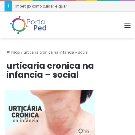
Impetigo como cuidar e quando se preocupar
M
Início
/
urticaria cronica na infancia – social
urticaria cronica na
infancia – social