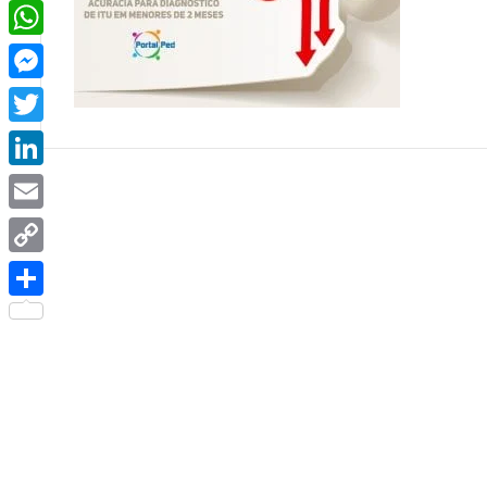
Facebook
WhatsApp
Messenger
Twitter
LinkedIn
Email
Copy
Link
Share