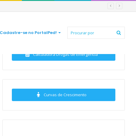
Procur
Cadastre-se no PortalPed!
Calculadora Drogas de Emergência
por
Curvas de Crescimento