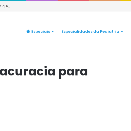
 e quando se preocupar
Especiais
Especialidades da Pediatria
U em Menores de 2 Meses
/
exame de urina – acuracia para
 acuracia para