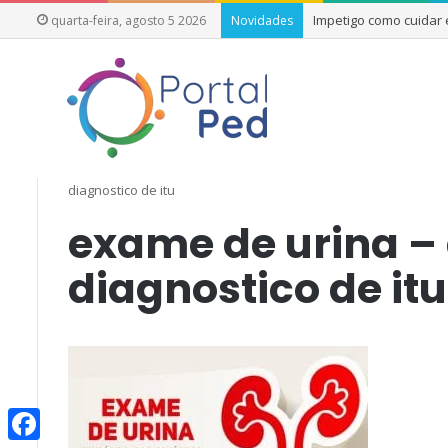
Impetigo como cuidar
quarta-feira, agosto 5 2026
Novidades
Início
/
Acurácia do Exame de Urina para Diagnóstico de IT
diagnostico de itu
exame de urina –
diagnostico de itu