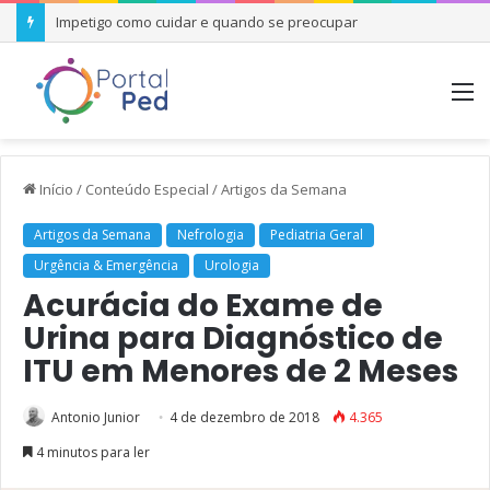
Impetigo como cuidar e quando se preocupar
M
Início
/
Conteúdo Especial
/
Artigos da Semana
Artigos da Semana
Nefrologia
Pediatria Geral
Urgência & Emergência
Urologia
Acurácia do Exame de
Urina para Diagnóstico de
ITU em Menores de 2 Meses
Antonio Junior
4 de dezembro de 2018
4.365
4 minutos para ler