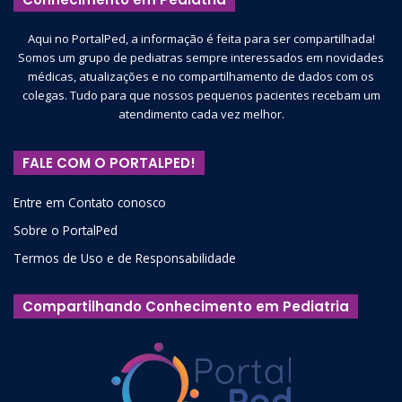
Aqui no PortalPed, a informação é feita para ser compartilhada!
Para o conceito de ITU, duas definições foram aplicadas no
Somos um grupo de pediatras sempre interessados em novidades
médicas, atualizações e no compartilhamento de dados com os
estudo (baseadas em definições de trabalhos anteriores):
colegas. Tudo para que nossos pequenos pacientes recebam um
atendimento cada vez melhor.
o crescimento de ≥50.000 UFC/mL (unidades
formadoras de colônias por mililitro) de amostras
FALE COM O PORTALPED!
obtidas a partir de sondagem vesical ou o crescimento
de ≥1.000 UFC/mL de amostras obtidas a partir de
Entre em Contato conosco
punção suprapúbica; e
Sobre o PortalPed
o crescimento de ≥10.000 UFC/mL de amostras
Termos de Uso e de Responsabilidade
obtidas a partir de sondagem vesical ou o crescimento
de ≥1.000 UFC/mL de amostras obtidas a partir de
Compartilhando Conhecimento em Pediatria
punção suprapúbica.
Foram consideradas negativas as uroculturas que não
apresentaram crescimento bacteriano, as que