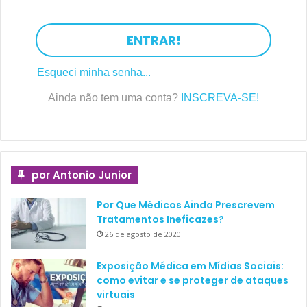
ENTRAR!
O ESTUDO
Esqueci minha senha...
Ainda não tem uma conta?
INSCREVA-SE!
Accuracy of the Urinalysis for Urinary Tract
Infections in Febrile Infants 60 Days and
Younger
Leah Tzimenatos, Prashant Mahajan, Peter S. Dayan,
por Antonio Junior
Melissa Vitale, James G. Linakis, Stephen Blumberg,
Dominic Borgialli, Richard M. Ruddy, John Van Buren,
Por Que Médicos Ainda Prescrevem
Octavio Ramilo, Nathan Kuppermann, for the
Tratamentos Ineficazes?
Pediatric Emergency Care Applied Research Network
26 de agosto de 2020
(PECARN)
Exposição Médica em Mídias Sociais:
Pediatrics. February 2018, VOLUME 141 / ISSUE 2
como evitar e se proteger de ataques
virtuais
Leia o estudo na íntegra