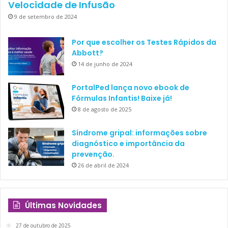
participar do projeto. Foram excluídos aqueles que
Velocidade de Infusão
apresentavam sepse clínica, história de prematuridade,
9 de setembro de 2024
comodidades significativas ou que já se encontravam em
Por que escolher os Testes Rápidos da
uso de antibióticos. Também foram excluídos aqueles com
Abbott?
bacteremia sem evidência de ITU, aqueles em que o agente
14 de junho de 2024
identificado em hemocultura fora diferente do isolado em
urocultura e, por fim, aqueles em que a amostra de urina
PortalPed lança novo ebook de
fora colhida por saco coletor (ou para os quais não havia
Fórmulas Infantis! Baixe já!
informação sobre a forma de coleta). Ao final, foram
8 de agosto de 2025
elegíveis para dar continuidade ao trabalho 4.147 lactentes,
Síndrome gripal: informações sobre
para os quais obrigatoriamente foram coletadas amostras
diagnóstico e importância da
de urina para urinálise e urocultura via cateterização uretral
prevenção.
ou punção suprapúbica).
26 de abril de 2024
URINÁLISE: COMPONENTES
Últimas Novidades
AVALIADOS
27 de outubro de 2025