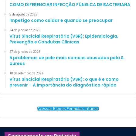
COMO DIFERENCIAR INFECÇÃO FÚNGICA DE BACTERIANA
Na urinálise, três componentes foram avaliados:
5 de agosto de 2025
Impetigo como cuidar e quando se preocupar
a leucócito esterase (LE),
o nitrito e
24 de janeiro de 2025
Vírus Sincicial Respiratório (VSR): Epidemiologia,
a leucocitúria (ou piúria).
Prevenção e Condutas Clínicas
27 de janeiro de 2025
LE
foi considerada positiva caso qualquer quantidade
5 problemas de pele mais comuns causados pela S.
dessa enzima (incluindo “traços”) tivesse sido
aureus
detectada.
Nitritos
possuem apenas dois resultados
18 de setembro de 2024
possíveis: positivo ou negativo.
Piúria
, por sua vez, foi
Vírus Sincicial Respiratório (VSR): o que é e como
prevenir – A importância do diagnóstico rápido
definida como a presença de >5 leucócitos por campo
de grande aumento.
Acessar E-book Fórmulas Infantis
A urinálise foi considerada positiva caso LE, nitritos
ou
piúria estivessem presentes, sendo negativa caso
esses três itens fossem todos negativos.
Conhecimento em Pediatria