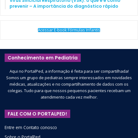
Vírus Sincicial Respiratório (VSR): o que é e como
prevenir – A importância do diagnóstico rápido
Acessar E-book Fórmulas Infantis
Conhecimento em Pediatria
Aqui no PortalPed, a informação é feita para ser compartilhada!
Somos um grupo de pediatras sempre interessados em novidades
médicas, atualizações e no compartilhamento de dados com os
colegas. Tudo para que nossos pequenos pacientes recebam um
atendimento cada vez melhor.
FALE COM O PORTALPED!
Entre em Contato conosco
Sobre o PortalPed