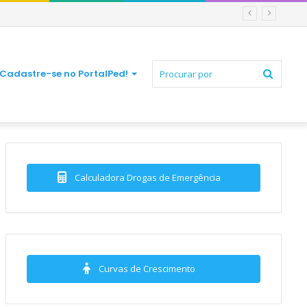
Procur
Cadastre-se no PortalPed!
por
Calculadora Drogas de Emergência
Curvas de Crescimento