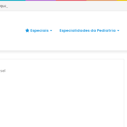
e quando se preocupar
Especiais
Especialidades da Pediatria
isel