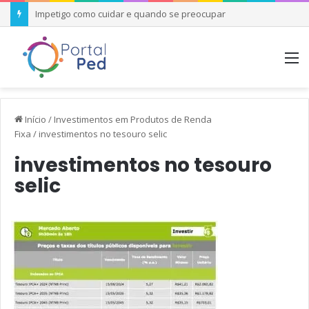
Vírus Sincicial Respiratório (VSR): Epidemiologia, Prevenção e Condutas Clínicas
M
Início
/
Investimentos em Produtos de Renda
Fixa
/
investimentos no tesouro selic
investimentos no tesouro
selic