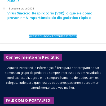
aureus
18 de setembro de 2024
Vírus Sincicial Respiratório (VSR): o que é e como
prevenir – A importância do diagnóstico rápido
Acessar E-book Fórmulas Infantis
Conhecimento em Pediatria
Aqui no PortalPed, a informação é feita para ser compartilhada!
Somos um grupo de pediatras sempre interessados em novidades
médicas, atualizações e no compartilhamento de dados com os
colegas. Tudo para que nossos pequenos pacientes recebam um
atendimento cada vez melhor.
FALE COM O PORTALPED!