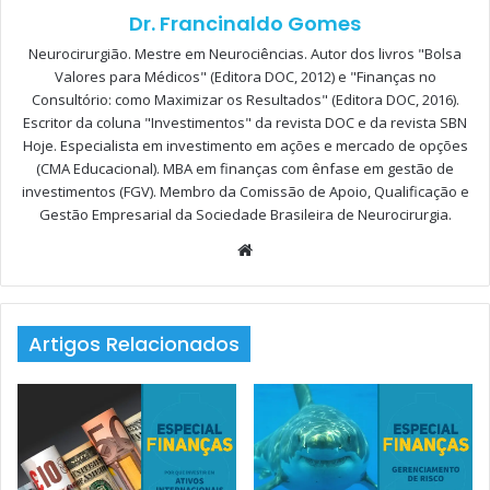
FINANÇAS PESSOAIS: CONCEITOS BÁSICOS EM
Dr. Francinaldo Gomes
FINANÇAS PESSOAIS E INVESTIMENTOS
Neurocirurgião. Mestre em Neurociências. Autor dos livros "Bolsa
Valores para Médicos" (Editora DOC, 2012) e "Finanças no
Consultório: como Maximizar os Resultados" (Editora DOC, 2016).
INVESTIMENTOS EM PRODUTOS
Escritor da coluna "Investimentos" da revista DOC e da revista SBN
Hoje. Especialista em investimento em ações e mercado de opções
DE RENDA FIXA
(CMA Educacional). MBA em finanças com ênfase em gestão de
investimentos (FGV). Membro da Comissão de Apoio, Qualificação e
– OU “
ESQUEÇAM AS
Gestão Empresarial da Sociedade Brasileira de Neurocirurgia.
LETRINHAS E BEBAM A SOPA!
“
Website
Artigos Relacionados
INTRODUÇÃO
É chegado o momento de começar a construir e multiplicar
o patrimônio gerador de renda. A partir de agora, todo
recurso excedente do planejamento financeiro e da reserva