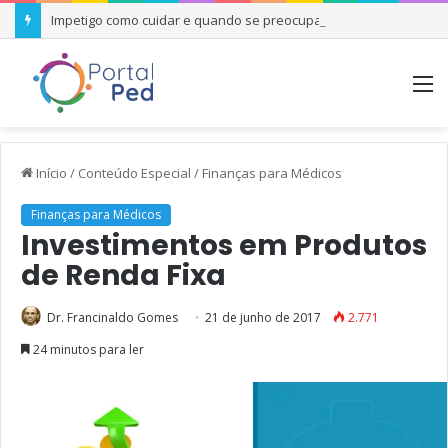
Impetigo como cuidar e quando se preocupar
M
Início
/
Conteúdo Especial
/
Finanças para Médicos
Finanças para Médicos
Investimentos em Produtos
de Renda Fixa
Dr. Francinaldo Gomes
21 de junho de 2017
2.771
24 minutos para ler