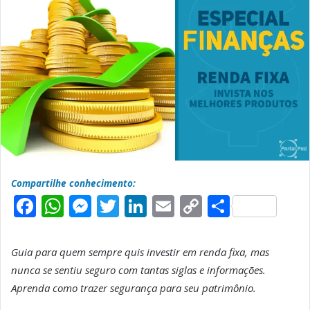
Compartilhe conhecimento:
F
W
M
T
L
E
C
S
a
h
e
w
i
m
o
h
c
a
s
it
n
a
p
a
Guia para quem sempre quis investir em renda fixa, mas
e
t
s
t
k
il
y
r
nunca se sentiu seguro com tantas siglas e informações.
b
s
e
e
e
L
e
Aprenda como trazer segurança para seu patrimônio.