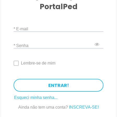
PortalPed
ainda mais o patrimônio. E quem sabe onde isto poderá
levar vocês.
Uma carteira de investimentos segura e rentável deve
* E-mail
conter produtos de renda fixa e produtos de renda variável
em diferentes proporções. Os produtos de renda fixa
darão segurança e liquidez para a carteira, embora a
* Senha
rentabilidade seja baixa. Os produtos de renda variável
darão liquidez e rentabilidade para a carteira, embora a
Lembre-se de mim
segurança seja baixa (ver figura).
Neste capítulo, vocês aprenderão os fundamentos do
ENTRAR!
mercado de renda fixa e como escolher os melhores
produtos para compor a carteira.
Esqueci minha senha...
Ainda não tem uma conta?
INSCREVA-SE!
SAÚDE + AÇÃO EDUCAÇÃO E