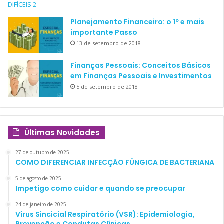
Aluno:
Comprei um CDB. O gerente me disse que era um
CDB para médicos.
Planejamento Financeiro: o 1º e mais
Eu:
Qual a rentabilidade?
importante Passo
Aluno:
Não sei!
13 de setembro de 2018
Eu:
Então, por que você comprou?
Finanças Pessoais: Conceitos Básicos
Aluno:
Porque se é um CDB para médicos, então deve ser
em Finanças Pessoais e Investimentos
bom!
5 de setembro de 2018
Estas situações mostram como esta “sopa de letrinhas”
Últimas Novidades
pode fazer com que vocês deixem de ganhar – ou mesmo
27 de outubro de 2025
percam – dinheiro com produtos de renda fixa.
COMO DIFERENCIAR INFECÇÃO FÚNGICA DE BACTERIANA
5 de agosto de 2025
Bom, voltando à sopa de letrinhas, eu comentei, espantado,
Impetigo como cuidar e quando se preocupar
com meu professor que renda fixa era uma verdadeira sopa
24 de janeiro de 2025
de letrinhas. Ele, então, respondeu: “Francinaldo,
as
Vírus Sincicial Respiratório (VSR): Epidemiologia,
letrinhas não tem a menor importância; o importante
Prevenção e Condutas Clínicas