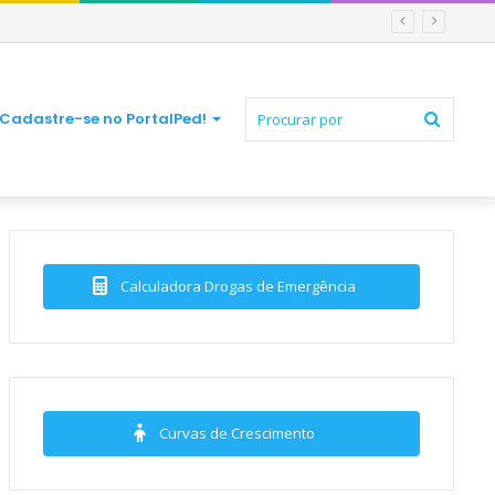
Procur
Cadastre-se no PortalPed!
por
Calculadora Drogas de Emergência
Curvas de Crescimento