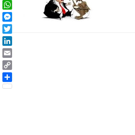
Facebook
WhatsApp
Messenger
Twitter
LinkedIn
Email
Copy
Link
Share