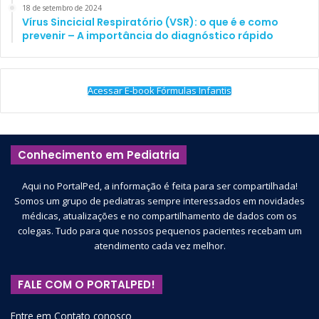
18 de setembro de 2024
Vírus Sincicial Respiratório (VSR): o que é e como
prevenir – A importância do diagnóstico rápido
Acessar E-book Fórmulas Infantis
Conhecimento em Pediatria
Aqui no PortalPed, a informação é feita para ser compartilhada!
Somos um grupo de pediatras sempre interessados em novidades
médicas, atualizações e no compartilhamento de dados com os
colegas. Tudo para que nossos pequenos pacientes recebam um
atendimento cada vez melhor.
FALE COM O PORTALPED!
Entre em Contato conosco