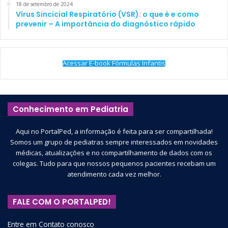
18 de setembro de 2024
Vírus Sincicial Respiratório (VSR): o que é e como
prevenir – A importância do diagnóstico rápido
Acessar E-book Fórmulas Infantis
Conhecimento em Pediatria
Aqui no PortalPed, a informação é feita para ser compartilhada!
Somos um grupo de pediatras sempre interessados em novidades
médicas, atualizações e no compartilhamento de dados com os
colegas. Tudo para que nossos pequenos pacientes recebam um
atendimento cada vez melhor.
FALE COM O PORTALPED!
Entre em Contato conosco