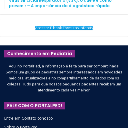
Vírus Sincicial Respiratório (VSR): o que é e como
prevenir – A importância do diagnóstico rápido
Acessar E-book Fórmulas Infantis
Conhecimento em Pediatria
Aqui no PortalPed, a informação é feita para ser compartilhada!
Somos um grupo de pediatras sempre interessados em novidades
médicas, atualizações e no compartilhamento de dados com os
colegas. Tudo para que nossos pequenos pacientes recebam um
atendimento cada vez melhor.
FALE COM O PORTALPED!
Entre em Contato conosco
Sobre o PortalPed