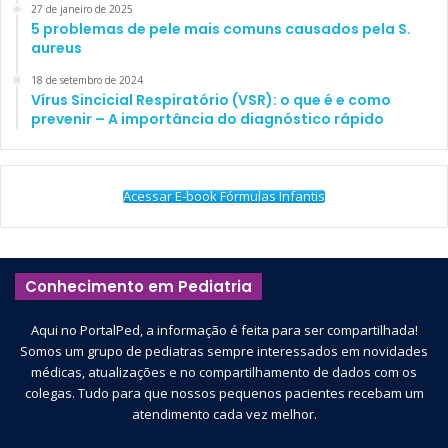
27 de janeiro de 2025
5 problemas de pele mais comuns causados pela S.
aureus
18 de setembro de 2024
Vírus Sincicial Respiratório (VSR): o que é e como
prevenir – A importância do diagnóstico rápido
Acessar E-book Fórmulas Infantis
Conhecimento em Pediatria
Aqui no PortalPed, a informação é feita para ser compartilhada!
Somos um grupo de pediatras sempre interessados em novidades
médicas, atualizações e no compartilhamento de dados com os
colegas. Tudo para que nossos pequenos pacientes recebam um
atendimento cada vez melhor.