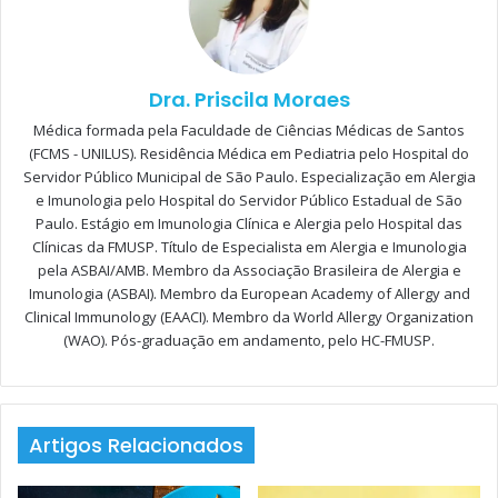
Cadastre-se
gratuitamente
no
PortalPed
para ler
o restante da matéria!
Dra. Priscila Moraes
Médica formada pela Faculdade de Ciências Médicas de Santos
Clique aqui para logar
(FCMS - UNILUS). Residência Médica em Pediatria pelo Hospital do
Servidor Público Municipal de São Paulo. Especialização em Alergia
e Imunologia pelo Hospital do Servidor Público Estadual de São
Paulo. Estágio em Imunologia Clínica e Alergia pelo Hospital das
Clínicas da FMUSP. Título de Especialista em Alergia e Imunologia
alcinonida
betametasona
pela ASBAI/AMB. Membro da Associação Brasileira de Alergia e
Imunologia (ASBAI). Membro da European Academy of Allergy and
calcineurina
clobetasol
Clinical Immunology (EAACI). Membro da World Allergy Organization
(WAO). Pós-graduação em andamento, pelo HC-FMUSP.
dermatite atópica
desoximetasona
eczema
filagrina
fludrocortisona
Artigos Relacionados
fototerapia
halobetasol
hidratante
hidrocortisona