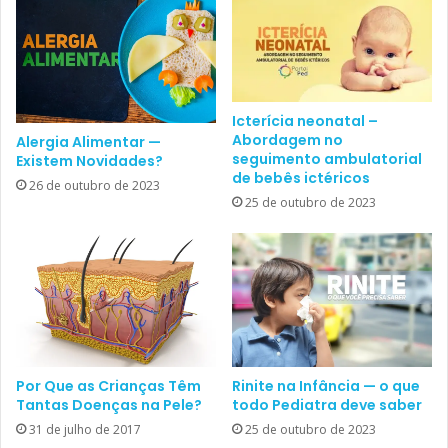
mometasona
pele
tacrolimo
teste de provocação
triancinolona
Icterícia neonatal –
wet-wrap
xerose
Abordagem no
Alergia Alimentar —
seguimento ambulatorial
Existem Novidades?
de bebês ictéricos
26 de outubro de 2023
25 de outubro de 2023
Por Que as Crianças Têm
Rinite na Infância — o que
Tantas Doenças na Pele?
todo Pediatra deve saber
31 de julho de 2017
25 de outubro de 2023