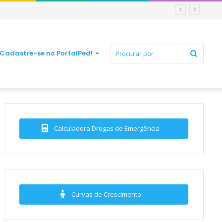
Procur
Cadastre-se no PortalPed!
por
Calculadora Drogas de Emergência
Curvas de Crescimento