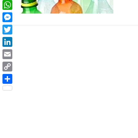
Facebook
WhatsApp
Messenger
Twitter
LinkedIn
Email
Copy
Link
Share