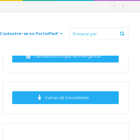
Procur
Cadastre-se no PortalPed!
Calculadora Drogas de Emergência
por
Curvas de Crescimento