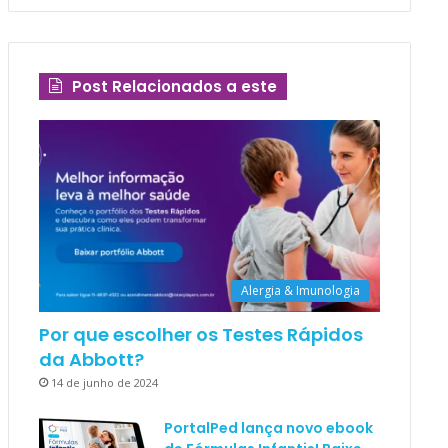
Post Relacionados a este
Alergia & Imunologia
Por que escolher os Testes Rápidos
da Abbott?
14 de junho de 2024
PortalPed lança novo ebook