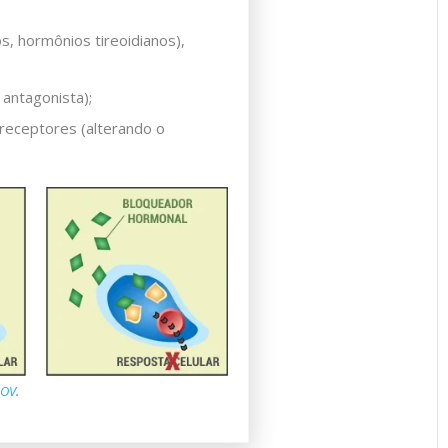
, hormônios tireoidianos),
antagonista);
receptores (alterando o
GOV
.