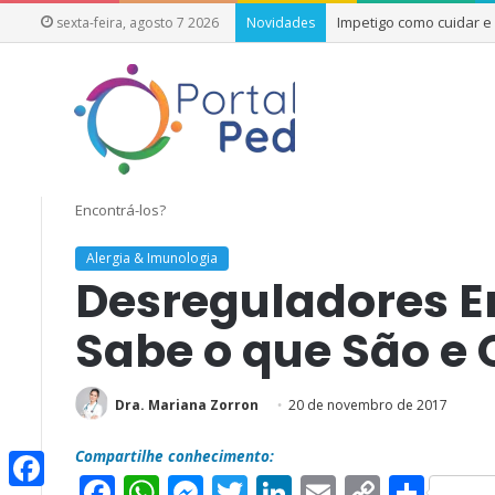
Impetigo como cuidar 
sexta-feira, agosto 7 2026
Novidades
Início
/
Especialidades da Pediatria
/
Alergia & Imunologia
/
D
Encontrá-los?
Alergia & Imunologia
Desreguladores E
Sabe o que São e
Dra. Mariana Zorron
20 de novembro de 2017
Compartilhe conhecimento:
F
W
M
T
L
E
C
S