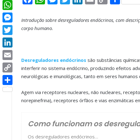
Facebook
a
h
e
w
i
m
o
h
c
a
s
it
n
a
p
a
WhatsApp
Introdução sobre desreguladores endócrinos, com descriçã
e
t
s
t
k
il
y
r
Messenger
corpo humano.
b
s
e
e
e
L
e
Twitter
o
A
n
r
d
i
LinkedIn
o
p
g
I
n
Desreguladores endócrinos
são substâncias química
k
p
e
n
k
Email
interferir no sistema endócrino, produzindo efeitos 
r
neurológicas e imunológicas, tanto em seres humanos 
Copy
Link
Share
Agem via receptores nucleares, não nucleares, recept
norepinefrina), receptores órfãos e vias enzimáticas e
Como funcionam os desregula
Os desreguladores endócrinos…