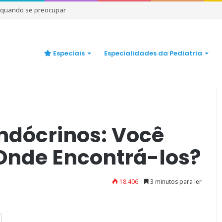
e quando se preocupar
Especiais
Especialidades da Pediatria
esreguladores Endócrinos: Você Sabe o que São e Onde
ndócrinos: Você
 Onde Encontrá-los?
18.406
3 minutos para ler