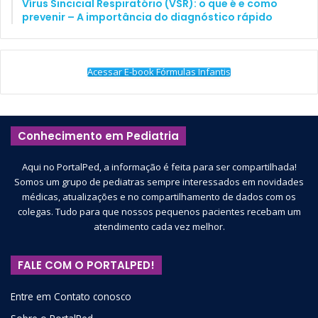
Vírus Sincicial Respiratório (VSR): o que é e como
prevenir – A importância do diagnóstico rápido
Acessar E-book Fórmulas Infantis
Conhecimento em Pediatria
Aqui no PortalPed, a informação é feita para ser compartilhada!
Somos um grupo de pediatras sempre interessados em novidades
médicas, atualizações e no compartilhamento de dados com os
colegas. Tudo para que nossos pequenos pacientes recebam um
atendimento cada vez melhor.
FALE COM O PORTALPED!
Entre em Contato conosco