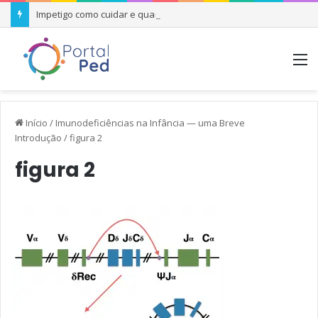
Impetigo como cuidar e quando se preocupar
M
Início
/
Imunodeficiências na Infância — uma Breve
Introdução
/
figura 2
figura 2