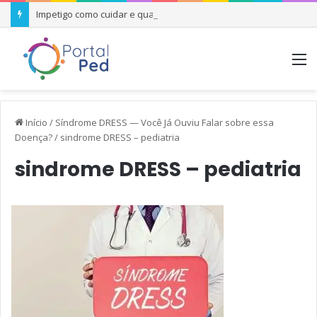
Impetigo como cuidar e quando se preocupar
M
Início
/
Síndrome DRESS — Você Já Ouviu Falar sobre essa
Doença?
/
sindrome DRESS – pediatria
sindrome DRESS – pediatria