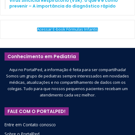
Vírus Sincicial Respiratório (VSR): o que é e como
prevenir – A importância do diagnóstico rápido
Acessar E-book Fórmulas Infantis
Conhecimento em Pediatria
Aqui no PortalPed, a informação é feita para ser compartilhada!
Somos um grupo de pediatras sempre interessados em novidades
médicas, atualizações e no compartilhamento de dados com os
colegas. Tudo para que nossos pequenos pacientes recebam um
atendimento cada vez melhor.
FALE COM O PORTALPED!
Entre em Contato conosco
Sobre o PortalPed