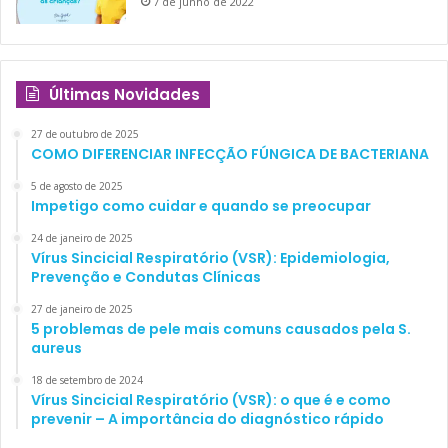
7 de junho de 2022
D estão correlacionados com atopia. Na função pulmonar,
entretanto, não se notou diferença significativa [6].
Últimas Novidades
A vitamina D está também correlacionada com a
27 de outubro de 2025
prevenção de alergia alimentar, devendo ser iniciado
COMO DIFERENCIAR INFECÇÃO FÚNGICA DE BACTERIANA
sua suplementação o mais breve possível, já logo ao
5 de agosto de 2025
nascimento [3].
Impetigo como cuidar e quando se preocupar
24 de janeiro de 2025
Vírus Sincicial Respiratório (VSR): Epidemiologia,
Prevenção e Condutas Clínicas
27 de janeiro de 2025
5 problemas de pele mais comuns causados pela S.
SUPLEMENTAÇÃO DE
aureus
VITAMINA D
18 de setembro de 2024
Vírus Sincicial Respiratório (VSR): o que é e como
prevenir – A importância do diagnóstico rápido
A
suplementação de Vitamina D
foi avaliada, em pacientes