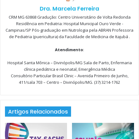
Dra. Marcela Ferreira
D foram encontrados também em células:
CRM MG 63868 Gradução: Centro Universitário de Volta Redonda
relacionadas ao metabolismo da glicose,
Residência em Pediatria: Hospital Municipal Ouro Verde -
Campinas/SP Pós-graduação em Nutrologia pela ABRAN Professora
relacionadas à imunidade,
de Pediatria (puericultura) da Faculdade de Medicina de Itajubá .
da musculatura vascular,
Atendimento
:
cardíacas e
esqueléticas [9-10].
Hospital Santa Mônica – Divinópolis/MG Sala de Parto, Enfermaria
clínica pediátrica e neonatal, Emergência Médica
Consultório Particular Brasil Clinic – Avenida Primeiro de Junho,
Por ser um imunomodulador potente, pode ser capaz de
411/sala 703 – Centro – Divinópolis/MG. (37) 3214-1762
abrandar sinais inflamatórios em vários tipos de células
envolvidas na resposta asmática. Sua deficiência tem sido
cada vez mais associada ao aumento da inflamação e
exacerbações em pacientes com asma [1]. Paralelamente a
Artigos Relacionados
isso, existem estudos que mostram a correlação entre
níveis de hipovitaminose D e dificuldade no controle da
asma [2].