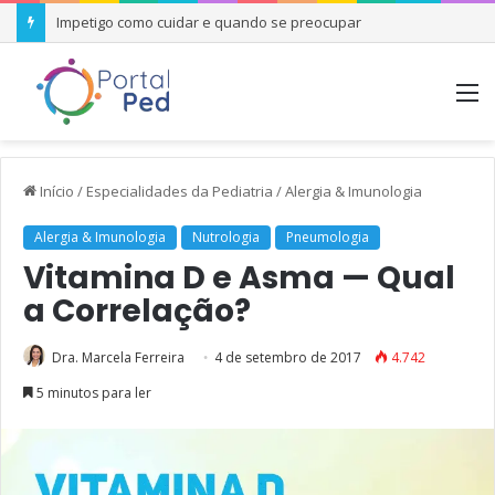
Impetigo como cuidar e quando se preocupar
M
Início
/
Especialidades da Pediatria
/
Alergia & Imunologia
Alergia & Imunologia
Nutrologia
Pneumologia
Vitamina D e Asma — Qual
a Correlação?
Dra. Marcela Ferreira
4 de setembro de 2017
4.742
5 minutos para ler