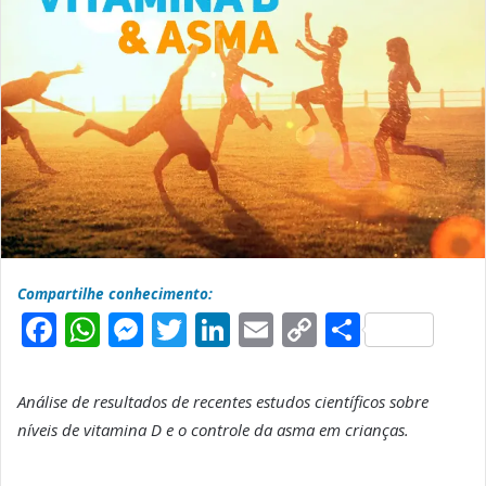
Compartilhe conhecimento:
F
W
M
T
L
E
C
S
a
h
e
w
i
m
o
h
c
a
s
it
n
a
p
a
Análise de resultados de recentes estudos científicos sobre
e
t
s
t
k
il
y
r
níveis de vitamina D e o controle da asma em crianças.
b
s
e
e
e
L
e