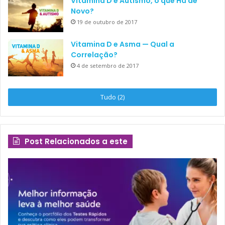
Vitamina D e Autismo, o que Há de
5 anos, houve uma diferença estatisticamente
Novo?
significativa (p<0,05) que sugere que a deficiência de
19 de outubro de 2017
Vitamina D predispõe a complicações como celulite
pré septal. Além disso, a normovitaminose parece
Vitamina D e Asma — Qual a
Correlação?
exercer um fator protetor contra o desenvolvimento
4 de setembro de 2017
da rinossinusite [2].
Tudo (2)
Post Relacionados a este
Veja também:
Você
Sabe as Doses
Corretas das
Medicações na
Crise de Asma?