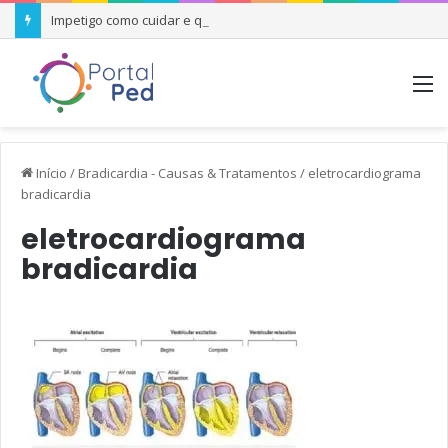
Impetigo como cuidar e quando se preocupar
M
Início
/
Bradicardia - Causas & Tratamentos
/
eletrocardiograma
bradicardia
eletrocardiograma
bradicardia