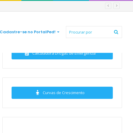
Procur
Cadastre-se no PortalPed!
Calculadora Drogas de Emergência
por
Curvas de Crescimento