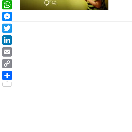
Facebook
WhatsApp
Messenger
Twitter
LinkedIn
Email
Copy
Link
Share