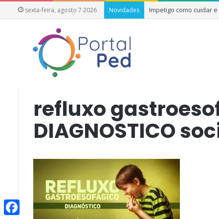
Impetigo como cuidar 
sexta-feira, agosto 7 2026
Novidades
Início
/
Doença do refluxo gastroesofágico em Pediatria: Dia
refluxo gastroeso
DIAGNOSTICO soci