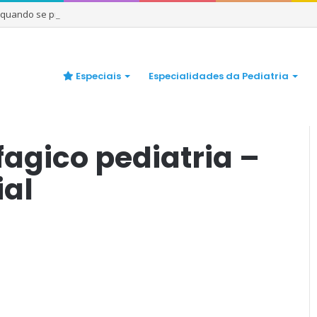
e quando se preocupar
Especiais
Especialidades da Pediatria
gnóstico
/
refluxo gastroesofagico pediatria – DIAGNOSTICO social
fagico pediatria –
al