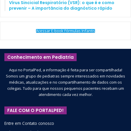
Vírus Sincicial Respiratório (VSR): o que é e como
prevenir – A importância do diagnóstico rápido
Acessar E-book Fórmulas Infantis
Conhecimento em Pediatria
Aqui no PortalPed, a informação é feita para ser compartilhada!
Somos um grupo de pediatras sempre interessados em novidades
médicas, atualizações e no compartilhamento de dados com os
colegas. Tudo para que nossos pequenos pacientes recebam um
atendimento cada vez melhor.
FALE COM O PORTALPED!
Entre em Contato conosco