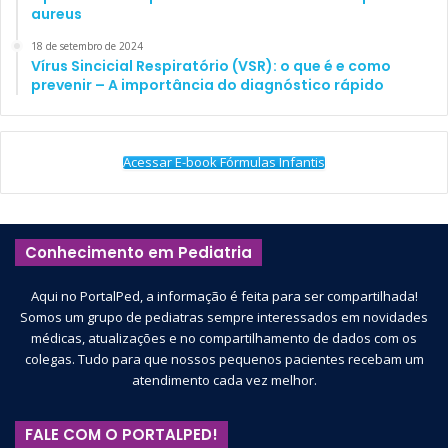
aureus
18 de setembro de 2024
Vírus Sincicial Respiratório (VSR): o que é e como
prevenir – A importância do diagnóstico rápido
Acessar E-book Fórmulas Infantis
Conhecimento em Pediatria
Aqui no PortalPed, a informação é feita para ser compartilhada!
Somos um grupo de pediatras sempre interessados em novidades
médicas, atualizações e no compartilhamento de dados com os
colegas. Tudo para que nossos pequenos pacientes recebam um
atendimento cada vez melhor.
FALE COM O PORTALPED!