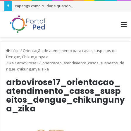
Impetigo como cuidar e quando se preocupar
M
Início
/
Orientação de atendimento para casos suspeitos de
Dengue, Chikungunya e
Zika
/
arbovirose17_orientacao_atendimento_casos_suspeitos_de
ngue_chikungunya_zika
arbovirose17_orientacao_
atendimento_casos_susp
eitos_dengue_chikunguny
a_zika