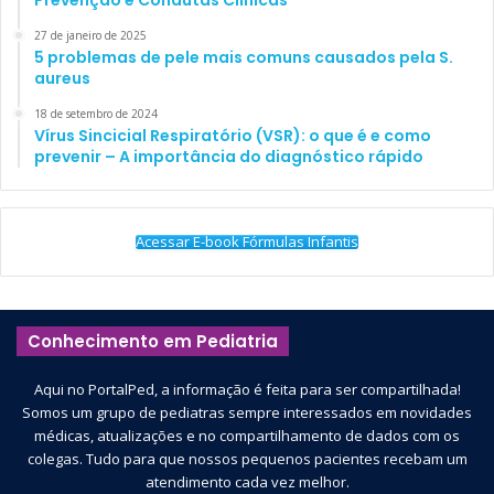
Prevenção e Condutas Clínicas
27 de janeiro de 2025
5 problemas de pele mais comuns causados pela S.
aureus
18 de setembro de 2024
Vírus Sincicial Respiratório (VSR): o que é e como
prevenir – A importância do diagnóstico rápido
Acessar E-book Fórmulas Infantis
Conhecimento em Pediatria
Aqui no PortalPed, a informação é feita para ser compartilhada!
Somos um grupo de pediatras sempre interessados em novidades
médicas, atualizações e no compartilhamento de dados com os
colegas. Tudo para que nossos pequenos pacientes recebam um
atendimento cada vez melhor.