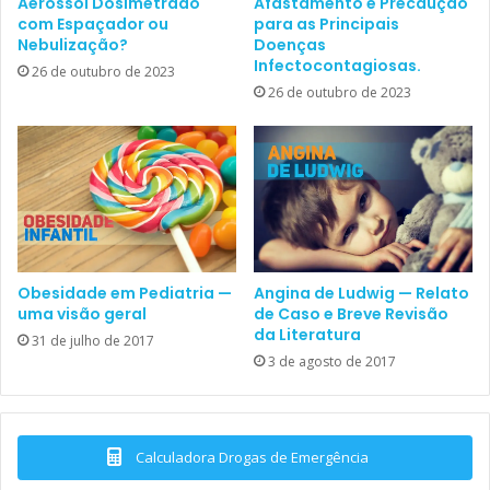
hoje?
Aerossol Dosimetrado
Afastamento e Precaução
com Espaçador ou
para as Principais
Nebulização?
Doenças
Infectocontagiosas.
26 de outubro de 2023
26 de outubro de 2023
Baixe o documento clicando no botão a seguir:
Baixar o Documento
arbovirose
Arbovírus
Obesidade em Pediatria —
Angina de Ludwig — Relato
Chikungunya
Dengue
slider
uma visão geral
de Caso e Breve Revisão
da Literatura
31 de julho de 2017
zika
3 de agosto de 2017
Calculadora Drogas de Emergência