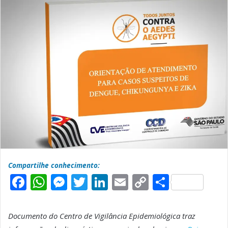
Compartilhe conhecimento:
F
W
M
T
L
E
C
S
a
h
e
w
i
m
o
h
c
a
s
it
n
a
p
a
Documento do Centro de Vigilância Epidemiológica traz