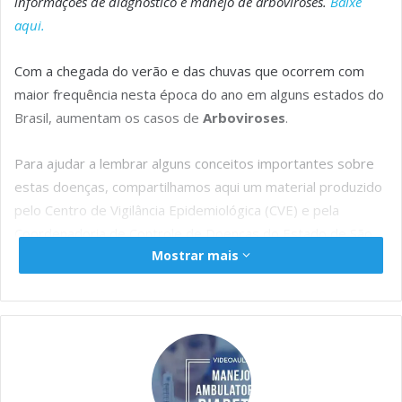
e
t
s
t
k
il
y
r
informações de diagnóstico e manejo de arboviroses.
Baixe
b
s
e
e
e
L
e
aqui.
o
A
n
r
d
i
Com a chegada do verão e das chuvas que ocorrem com
o
p
g
I
n
maior frequência nesta época do ano em alguns estados do
k
p
e
n
k
Brasil, aumentam os casos de
Arboviroses
.
r
Para ajudar a lembrar alguns conceitos importantes sobre
estas doenças, compartilhamos aqui um material produzido
pelo Centro de Vigilância Epidemiológica (CVE) e pela
Coordenadoria de Controle de Doenças do Estado de São
Mostrar mais
Paulo. O documento aborda de forma objetiva e prática o
diagnóstico e manejo dos casos suspeitos de Dengue,
Chikungunya e Zika Vírus.
ACOMPANHE ESTES
CONTEÚDOS ADICIONAIS