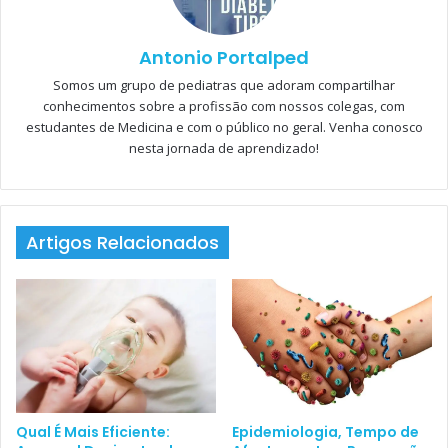
QUE O PORTALPED JÁ
PUBLICOU SOBRE O
Antonio Portalped
ASSUNTO:
Somos um grupo de pediatras que adoram compartilhar
conhecimentos sobre a profissão com nossos colegas, com
Zika: vacina, infecções em
estudantes de Medicina e com o público no geral. Venha conosco
gestantes e transmissão por
nesta jornada de aprendizado!
pernilongos
Zika – Atualizações que Você
Precisa Saber
Artigos Relacionados
Zika Vírus – Quando Suspeitar?
Em Tempos de Zika e Febre
Amarela, Não Se Esqueça da
Chikungunya!
Síndrome de Guillain-Barré: o que
é?
Vacina da Dengue – o que temos
Qual É Mais Eficiente:
Epidemiologia, Tempo de