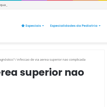
e quando se preocupar
Especiais
Especialidades da Pediatria
agnóstico?
/
infeccao de via aerea superior nao complicada
erea superior nao