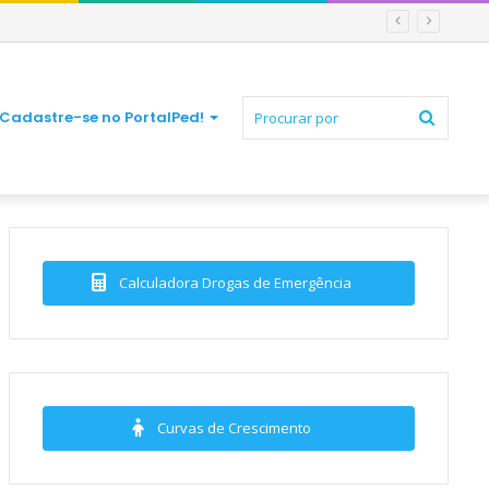
Procur
Cadastre-se no PortalPed!
por
Calculadora Drogas de Emergência
Curvas de Crescimento