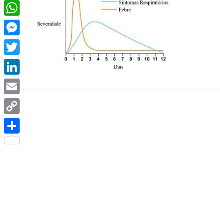
Facebook
WhatsApp
Messenger
Twitter
LinkedIn
Email
Copy
Link
Share