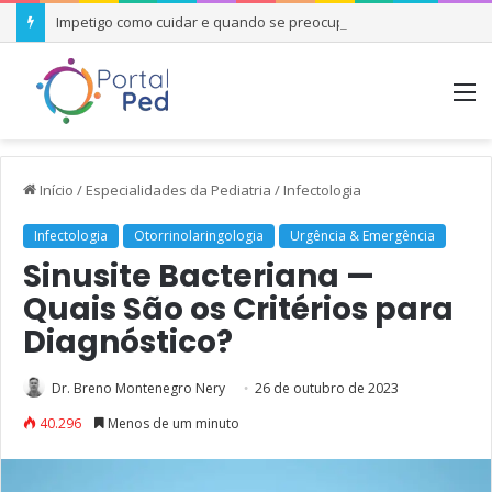
Impetigo como cuidar e quando se preocupar
M
Início
/
Especialidades da Pediatria
/
Infectologia
Infectologia
Otorrinolaringologia
Urgência & Emergência
Sinusite Bacteriana —
Quais São os Critérios para
Diagnóstico?
Dr. Breno Montenegro Nery
26 de outubro de 2023
40.296
Menos de um minuto