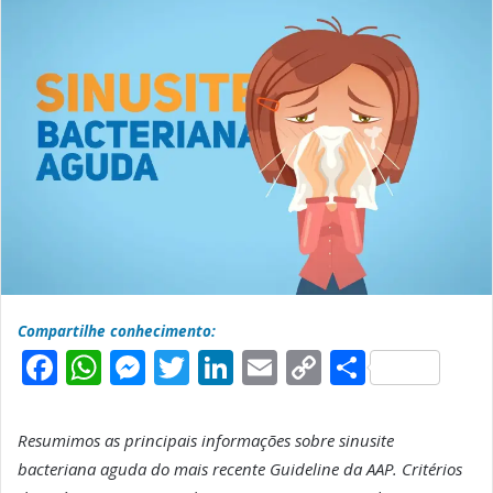
Compartilhe conhecimento:
F
W
M
T
L
E
C
S
a
h
e
w
i
m
o
h
c
a
s
it
n
a
p
a
Resumimos as principais informações sobre sinusite
e
t
s
t
k
il
y
r
bacteriana aguda do mais recente Guideline da AAP. Critérios