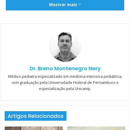
artigo da semana do
PortalPed
.
Mostrar mais
Dr. Breno Montenegro Nery
Médico pediatra especializado em medicina intensiva pediátrica,
com graduação pela Universidade Federal de Pernambuco e
Está gostando desse texto?
especialização pela Unicamp.
Cadastre-se
gratuitamente
no
PortalPed
para ler
o restante da matéria!
Artigos Relacionados
Clique aqui para logar