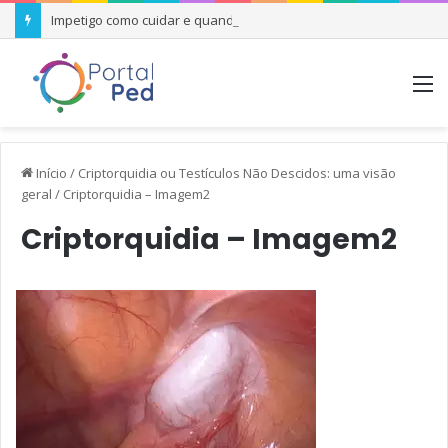
Impetigo como cuidar e quando se preocupar
M
Início
/
Criptorquidia ou Testículos Não Descidos: uma visão
geral
/
Criptorquidia – Imagem2
Criptorquidia – Imagem2