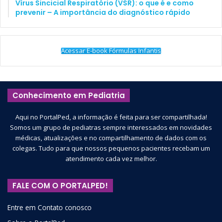
Vírus Sincicial Respiratório (VSR): o que é e como
prevenir – A importância do diagnóstico rápido
Acessar E-book Fórmulas Infantis
Conhecimento em Pediatria
Aqui no PortalPed, a informação é feita para ser compartilhada!
Somos um grupo de pediatras sempre interessados em novidades
médicas, atualizações e no compartilhamento de dados com os
colegas. Tudo para que nossos pequenos pacientes recebam um
atendimento cada vez melhor.
FALE COM O PORTALPED!
Entre em Contato conosco