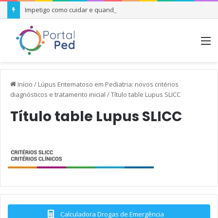
Impetigo como cuidar e quando se preocupar
M
Início
/
Lúpus Eritematoso em Pediatria: novos critérios
diagnósticos e tratamento inicial
/
Título table Lupus SLICC
Título table Lupus SLICC
Calculadora Drogas de Emergência