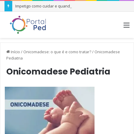
Impetigo como cuidar e quando se preocupar
M
Início
/
Onicomadese: o que é e como tratar?
/
Onicomadese
Pediatria
Onicomadese Pediatria