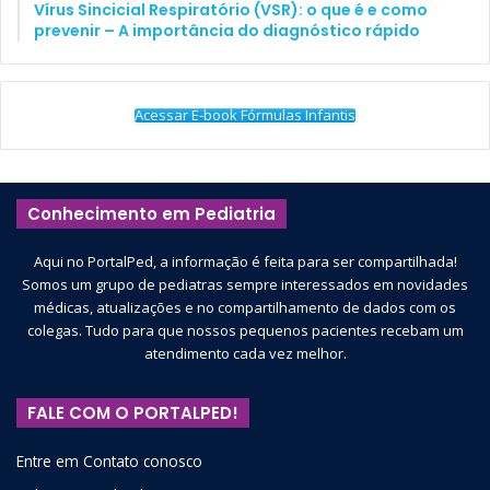
Vírus Sincicial Respiratório (VSR): o que é e como
prevenir – A importância do diagnóstico rápido
Acessar E-book Fórmulas Infantis
Conhecimento em Pediatria
Aqui no PortalPed, a informação é feita para ser compartilhada!
Somos um grupo de pediatras sempre interessados em novidades
médicas, atualizações e no compartilhamento de dados com os
colegas. Tudo para que nossos pequenos pacientes recebam um
atendimento cada vez melhor.
FALE COM O PORTALPED!
Entre em Contato conosco