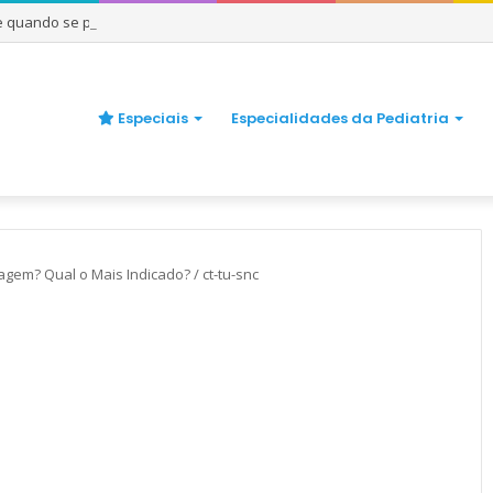
 e quando se preocupar
Especiais
Especialidades da Pediatria
agem? Qual o Mais Indicado?
/
ct-tu-snc