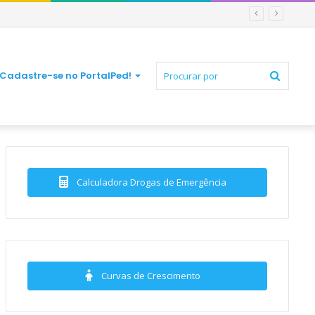
Procur
Cadastre-se no PortalPed!
por
Calculadora Drogas de Emergência
Curvas de Crescimento