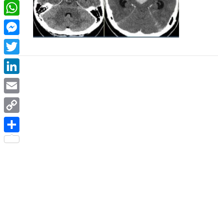
Facebook
WhatsApp
Messenger
Twitter
LinkedIn
Email
Copy
Link
Share