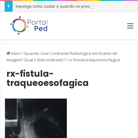
Impetigo como cuidar e quando se preocupar
M
Início
/
Quando Usar Contraste Radiológico em Exame de
Imagem? Qual o Mais Indicado?
/
rx-fistula-traqueoesofagica
rx-fistula-
traqueoesofagica