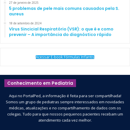
27 de janeiro de 2025
5 problemas de pele mais comuns causados pela S.
aureus
18 de setembro de 2024
Vírus Sincicial Respiratório (VSR): o que é e como
prevenir – A importância do diagnóstico rápido
Acessar E-book Fórmulas Infantis
Conhecimento em Pediatria
Aqui no PortalPed, a informação é feita para ser compartilhada!
Somos um grupo de pediatras sempre interessados em novidades
médicas, atualizações e no compartilhamento de dados com os
colegas. Tudo para que nossos pequenos pacientes recebam um
atendimento cada vez melhor.