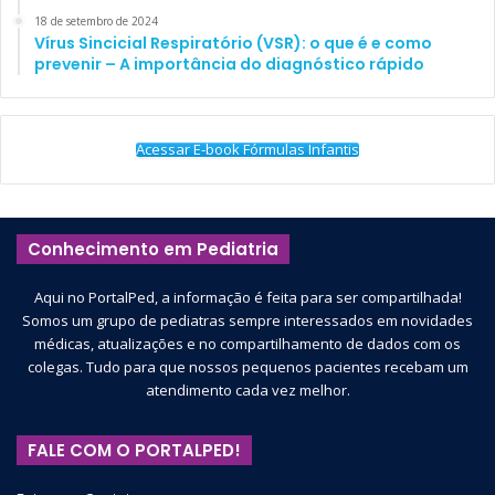
18 de setembro de 2024
Vírus Sincicial Respiratório (VSR): o que é e como
prevenir – A importância do diagnóstico rápido
Acessar E-book Fórmulas Infantis
Conhecimento em Pediatria
Aqui no PortalPed, a informação é feita para ser compartilhada!
Somos um grupo de pediatras sempre interessados em novidades
médicas, atualizações e no compartilhamento de dados com os
colegas. Tudo para que nossos pequenos pacientes recebam um
atendimento cada vez melhor.
FALE COM O PORTALPED!