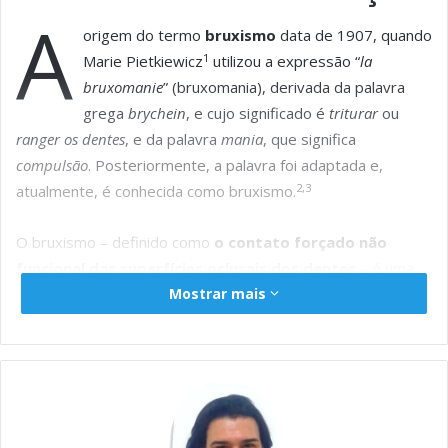
e
t
s
t
k
il
y
r
A
b
s
e
e
e
L
e
origem do termo
bruxismo
data de 1907, quando
1
o
A
n
r
d
i
Marie Pietkiewicz
utilizou a expressão “
la
bruxomanie
” (bruxomania), derivada da palavra
o
p
g
I
n
grega
brychein
, e cujo significado é
triturar
ou
k
p
e
n
k
ranger os dentes
, e da palavra
mania
, que significa
r
compulsão
. Posteriormente, a palavra foi adaptada e,
2,3
atualmente, é conhecida como bruxismo.
O bruxismo – definido como
o contato forçado não
funcional das superfícies oclusais dos dentes
– é uma
Mostrar mais
ação involuntária que envolve o apertar ou o ranger dos
dentes durante movimentos não funcionais do sistema
4
mastigatório.
Pode ocorrer durante o dia ou durante a
noite, caracterizando situações distintas, como o
bruxismo
do sono
e o
bruxismo em vigília
, respectivamente.