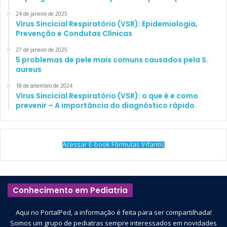
fatores locais
(contatos prematuros, interferências
24 de janeiro de 2025
oclusais);
Vírus Sincicial Respiratório (VSR): Epidemiologia,
Prevenção e Condutas Clínicas
fatores sistêmicos
(indivíduos portadores de asma
27 de janeiro de 2025
ou rinite, pacientes com distúrbios do SNC);
5 problemas de pele mais comuns causados pela S.
fatores psicológicos
(estresse, ansiedade);
aureus
fatores ocupacionais
(prática de esportes de
18 de setembro de 2024
Vírus Sincicial Respiratório (VSR): o que é e como
competição); e
prevenir – A importância do diagnóstico rápido
fatores hereditários
.
O bruxismo pode ainda estar relacionado a distúrbios do
Acessar E-book Fórmulas Infantis
sono ou a parassomias, fenômenos que ocorrem
exclusivamente durante o sono e associados a graus
diferentes de excitação (enurese noturna, falar dormindo,
sono agitado).
Conhecimento em Pediatria
Aqui no PortalPed, a informação é feita para ser compartilhada!
Somos um grupo de pediatras sempre interessados em novidades