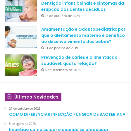
9
dentais muito evidentes.
Dentição infantil: sinais e sintomas da
erupção dos dentes decíduos
No bruxismo excêntrico pode haver apertamento e
25 de outubro de 2023
deslizamento dos dentes na protrusão e lateralidade, e os
Amamentação e Odontopediatria: por
movimentos mandibulares são bordejantes, gerando forças
que o aleitamento materno é benéfico
oclusais intensas, sendo estas muito maiores que aquelas
ao desenvolvimento dos bebês?
gerada conscientemente. Essa força pode ser até seis
11 de janeiro de 2019
vezes maior, resultando em excesso de carga sobre a
Prevenção de cáries e alimentação
dentição, sobre o osso alveolar, o periodonto e a
saudável: qual a relação?
10
articulação temporomandibular.
6 de setembro de 2018
Últimas Novidades
FATORES ETIOLÓGICOS
27 de outubro de 2025
8
Segundo Pizzol
, os fatores que predispõem ao bruxismo
COMO DIFERENCIAR INFECÇÃO FÚNGICA DE BACTERIANA
podem ser divididos de forma didática em:
5 de agosto de 2025
Impetigo como cuidar e quando se preocupar