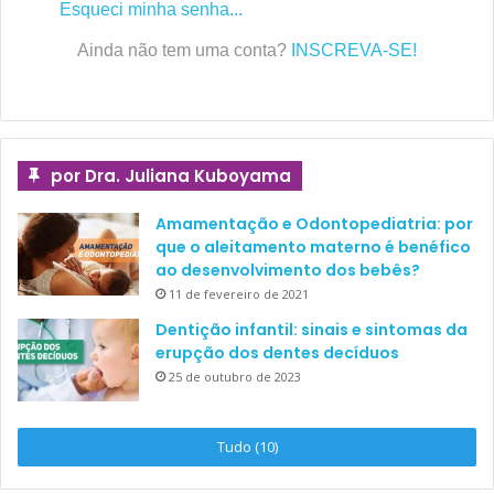
Esqueci minha senha...
pode ser dividido em dois tipos:
diurno
(cêntrico) e
Ainda não tem uma conta?
INSCREVA-SE!
noturno
(excêntrico). O hábito, quando diurno (em vigília),
consiste apenas em cerrar os dentes. Pode ser relacionado
ao stress e à ansiedade, os ruídos oclusais são raramente
audíveis e o indivíduo pode fazê-lo de modo consciente ou
inconsciente. Muitas vezes, associam-se a outros hábitos
por Dra. Juliana Kuboyama
9
parafuncionais, como morder objetos, lábio e bochechas.
Amamentação e Odontopediatria: por
que o aleitamento materno é benéfico
Veja também
ao desenvolvimento dos bebês?
11 de fevereiro de 2021
Dentição infantil: sinais e sintomas da
erupção dos dentes decíduos
25 de outubro de 2023
Tudo (10)