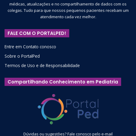
médicas, atualizações e no compartilhamento de dados com os
DIAGNÓSTICO DE BRUXISMO
colegas. Tudo para que nossos pequenos pacientes recebam um
atendimento cada vez melhor.
O
diagnóstico
do bruxismo na primeira infância é baseado
na história clínica e em relato dos pais. A presença de sinais
FALE COM O PORTALPED!
articulares, musculares e dentários e/ou periodontais é
observada em pacientes cuja evolução adentra a dentição
Entre em Contato conosco
mista e permanente sem tratamento. Os músculos, entre
Sobre o PortalPed
as estruturas mastigatórias, são os mais afetados pela dor,
Termos de Uso e de Responsabilidade
principalmente à palpação.
Compartilhando Conhecimento em Pediatria
Outras manifestações são:
aumento do tônus muscular,
resistência à manipulação da mandíbula,
hipertrofia compensatória,
sensação de cansaço muscular ao acordar,
Dúvidas ou sugestões? Fale conosco pelo e-mail