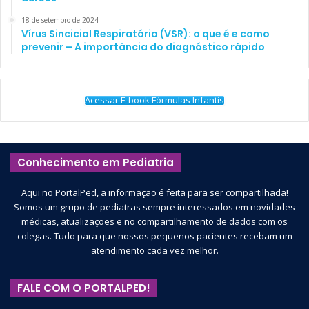
18 de setembro de 2024
Vírus Sincicial Respiratório (VSR): o que é e como
prevenir – A importância do diagnóstico rápido
Acessar E-book Fórmulas Infantis
Conhecimento em Pediatria
Aqui no PortalPed, a informação é feita para ser compartilhada!
Somos um grupo de pediatras sempre interessados em novidades
médicas, atualizações e no compartilhamento de dados com os
colegas. Tudo para que nossos pequenos pacientes recebam um
atendimento cada vez melhor.
FALE COM O PORTALPED!