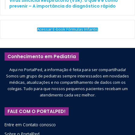
Vírus Sincicial Respiratório (VSR): o que é e como
prevenir – A importância do diagnóstico rápido
Acessar E-book Fórmulas Infantis
Conhecimento em Pediatria
Aqui no PortalPed, a informação é feita para ser compartilhada!
Somos um grupo de pediatras sempre interessados em novidades
médicas, atualizações e no compartilhamento de dados com os
colegas. Tudo para que nossos pequenos pacientes recebam um
atendimento cada vez melhor.
FALE COM O PORTALPED!
Entre em Contato conosco
Sobre o PortalPed