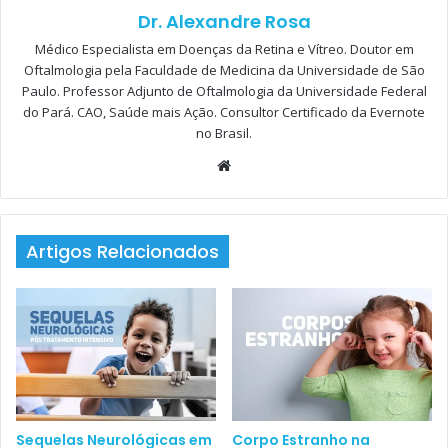
Dr. Alexandre Rosa
Médico Especialista em Doenças da Retina e Vítreo. Doutor em
Oftalmologia pela Faculdade de Medicina da Universidade de São
Paulo. Professor Adjunto de Oftalmologia da Universidade Federal
do Pará. CAO, Saúde mais Ação. Consultor Certificado da Evernote
no Brasil.
Isso acontece porque alguns têm mais facilidade do que
Website
outros para
estabelecer prioridades
,
calcular prazos
e
manter o foco
. E esse controle do tempo é fundamental
para que profissionais como os da área de saúde consigam
Artigos Relacionados
conciliar a vida pessoal e a profissional, geralmente tomada
por consultas, exames e cirurgias.
Para aqueles que querem ou precisam que o tempo renda
ainda mais – ou seja, quase todos nós –, muitas vezes
temos que ter uma mudança significativa no nosso
cotidiano.
Sequelas Neurológicas em
Corpo Estranho na