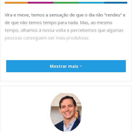
o
A
n
r
d
i
o
p
g
I
n
Vira e mexe, temos a sensação de que o dia não “rendeu” e
k
p
e
n
k
de que não temos tempo para nada. Mas, ao mesmo
r
tempo, olhamos à nossa volta e percebemos que algumas
pessoas conseguem ser mais produtivas.
Mostrar mais