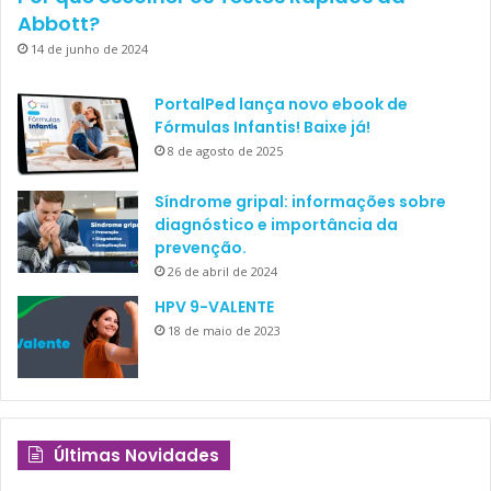
daremos dicas e sugestões para você saber como gerir
Abbott?
melhor o seu tempo.
14 de junho de 2024
Assim, você também consegue tempo para ler nossas dicas
PortalPed lança novo ebook de
de como
controlar as suas finanças
! Acompanhe também
Fórmulas Infantis! Baixe já!
o
blog Saúde Mais Ação
para mais informações.
8 de agosto de 2025
Síndrome gripal: informações sobre
Dr. Alexandre Rosa
produtividade
diagnóstico e importância da
prevenção.
slider
26 de abril de 2024
HPV 9-VALENTE
18 de maio de 2023
Últimas Novidades