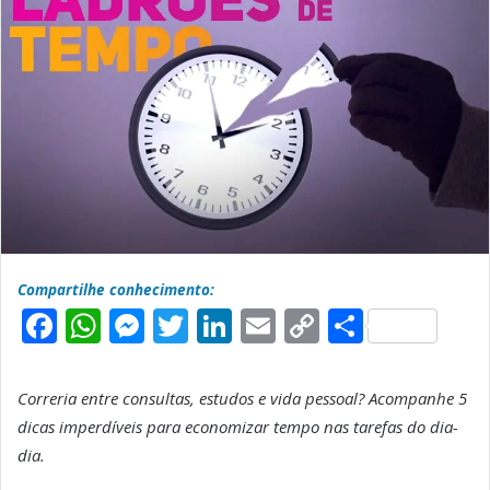
Compartilhe conhecimento:
F
W
M
T
L
E
C
S
a
h
e
w
i
m
o
h
c
a
s
it
n
a
p
a
Correria entre consultas, estudos e vida pessoal? Acompanhe 5
e
t
s
t
k
il
y
r
dicas imperdíveis para
economizar tempo nas tarefas do dia-
b
s
e
e
e
L
e
dia.