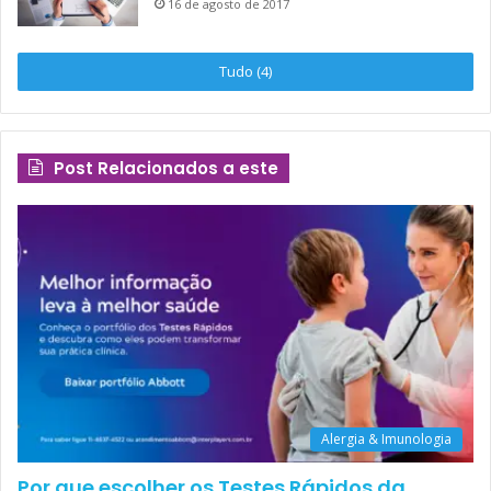
16 de agosto de 2017
Faça uma lista com as tarefas do dia seguinte e
estabeleça o que é prioridade.
Tudo (4)
USE APLICATIVOS
Use o seu smartphone também para gerir seu
tempo, com o uso de
apps
como o
Evernote
(organizar e acompanhar a execução de tarefas)
Post Relacionados a este
e o
Wunderlist
(ferramenta que permite
delegar funções e acompanhar o andamento
delas), que ajudam a organizar e controlar o seu
dia-a-dia.
A gente sabe que não é nada fácil conseguir mudar o nosso
cotidiano pois isso exige, antes de mais nada, força de
Alergia & Imunologia
vontade para querer transformar. Por isso, sempre
Por que escolher os Testes Rápidos da