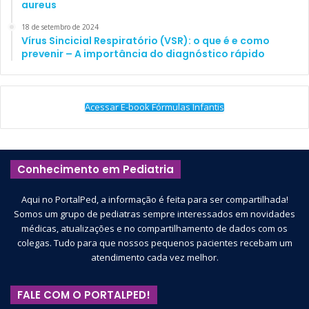
aureus
18 de setembro de 2024
Vírus Sincicial Respiratório (VSR): o que é e como
prevenir – A importância do diagnóstico rápido
Acessar E-book Fórmulas Infantis
Conhecimento em Pediatria
Aqui no PortalPed, a informação é feita para ser compartilhada!
Somos um grupo de pediatras sempre interessados em novidades
médicas, atualizações e no compartilhamento de dados com os
colegas. Tudo para que nossos pequenos pacientes recebam um
atendimento cada vez melhor.
FALE COM O PORTALPED!