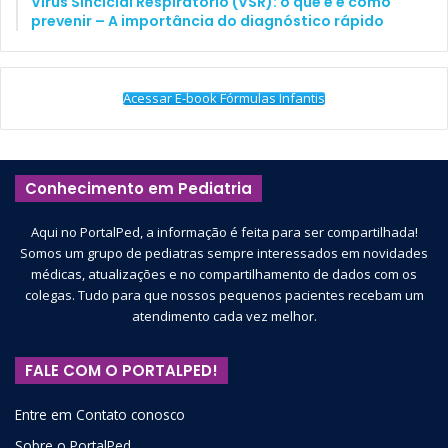
Vírus Sincicial Respiratório (VSR): o que é e como
prevenir – A importância do diagnóstico rápido
Acessar E-book Fórmulas Infantis
Conhecimento em Pediatria
Aqui no PortalPed, a informação é feita para ser compartilhada!
Somos um grupo de pediatras sempre interessados em novidades
médicas, atualizações e no compartilhamento de dados com os
colegas. Tudo para que nossos pequenos pacientes recebam um
atendimento cada vez melhor.
FALE COM O PORTALPED!
Entre em Contato conosco
Sobre o PortalPed