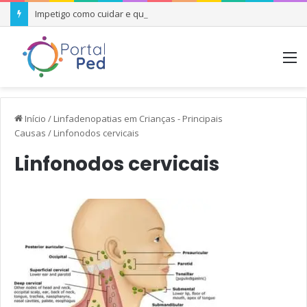
Impetigo como cuidar e quando se preocupar
M
Início
/
Linfadenopatias em Crianças - Principais
Causas
/
Linfonodos cervicais
Linfonodos cervicais