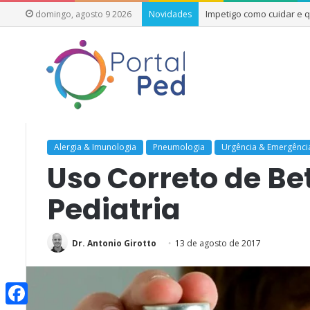
Impetigo como cuidar e
domingo, agosto 9 2026
Novidades
Início
/
Especialidades da Pediatria
/
Alergia & Imunologia
/
U
Alergia & Imunologia
Pneumologia
Urgência & Emergênci
Uso Correto de B
Pediatria
Dr. Antonio Girotto
13 de agosto de 2017