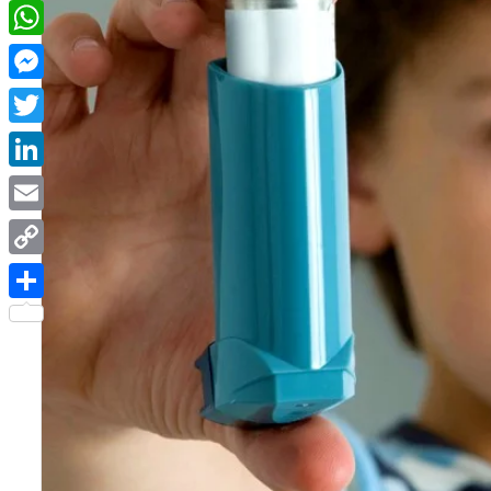
Facebook
WhatsApp
Messenger
Twitter
LinkedIn
Email
Copy
Link
Share