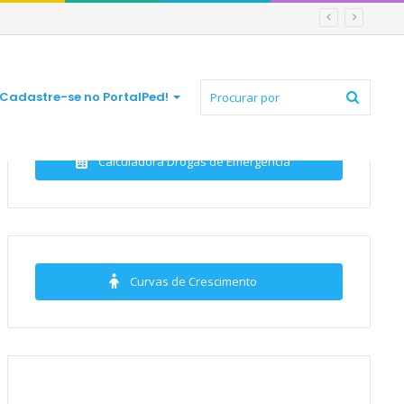
Procur
Cadastre-se no PortalPed!
Calculadora Drogas de Emergência
por
Curvas de Crescimento