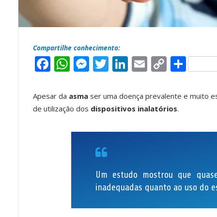
Compartilhe conhecimento:
F
W
M
T
L
E
C
S
a
h
e
w
i
m
o
h
c
a
s
it
n
a
p
a
Apesar da
asma
ser uma doença prevalente e muito es
e
t
s
t
k
il
y
r
de utilização dos
dispositivos inalatórios
.
b
s
e
e
e
L
e
o
A
n
r
d
i
o
p
g
I
n
k
p
e
n
k
Um estudo mostrou que quase
r
inadequadas quanto ao uso do 