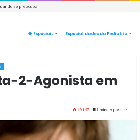
 quando se preocupar
Especiais
Especialidades da Pediatria
so Correto de Beta-2-Agonista em Pediatria
a
eta-2-Agonista em
10.167
1 minuto para ler