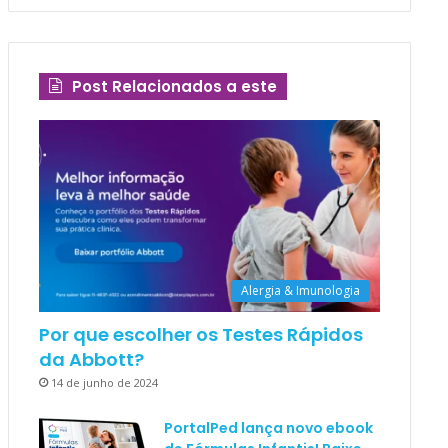
Post Relacionados a este
Alergia & Imunologia
Por que escolher os Testes Rápidos
da Abbott?
14 de junho de 2024
PortalPed lança novo ebook